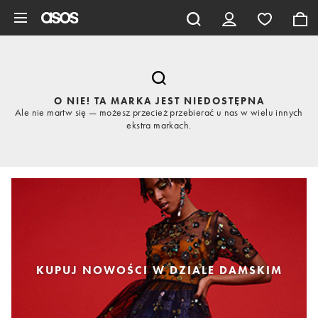
Pomiń i przejdź do głównej zawartości
O NIE! TA MARKA JEST NIEDOSTĘPNA
Ale nie martw się — możesz przecież przebierać u nas w wielu innych
ekstra markach.
KUPUJ NOWOŚCI W DZIALE DAMSKIM