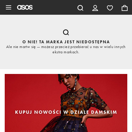
Pomiń i przejdź do głównej zawartości
O NIE! TA MARKA JEST NIEDOSTĘPNA
Ale nie martw się — możesz przecież przebierać u nas w wielu innych
ekstra markach.
KUPUJ NOWOŚCI W DZIALE DAMSKIM