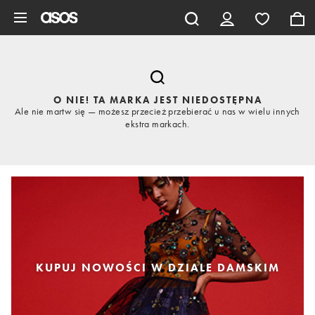
Pomiń i przejdź do głównej zawartości
O NIE! TA MARKA JEST NIEDOSTĘPNA
Ale nie martw się — możesz przecież przebierać u nas w wielu innych
ekstra markach.
KUPUJ NOWOŚCI W DZIALE DAMSKIM