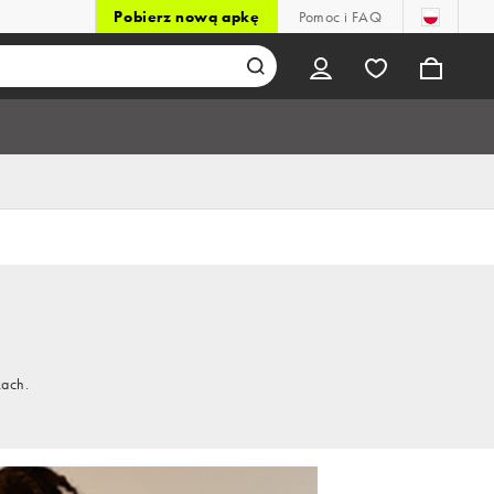
Pobierz nową apkę
Pomoc i FAQ
kach.