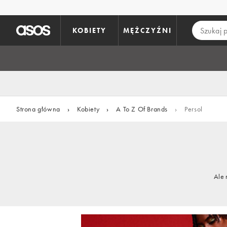
Pomiń i przejdź do głównej zawartości
KOBIETY
MĘŻCZYŹNI
Strona główna
›
Kobiety
›
A To Z Of Brands
›
Persol
Ale 