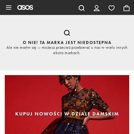
Pomiń i przejdź do głównej zawartości
O NIE! TA MARKA JEST NIEDOSTĘPNA
Ale nie martw się — możesz przecież przebierać u nas w wielu innych
ekstra markach.
KUPUJ NOWOŚCI W DZIALE DAMSKIM