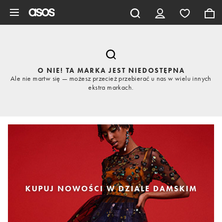
Pomiń i przejdź do głównej zawartości
O NIE! TA MARKA JEST NIEDOSTĘPNA
Ale nie martw się — możesz przecież przebierać u nas w wielu innych
ekstra markach.
KUPUJ NOWOŚCI W DZIALE DAMSKIM