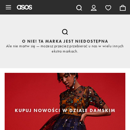
Pomiń i przejdź do głównej zawartości
O NIE! TA MARKA JEST NIEDOSTĘPNA
Ale nie martw się — możesz przecież przebierać u nas w wielu innych
ekstra markach.
KUPUJ NOWOŚCI W DZIALE DAMSKIM