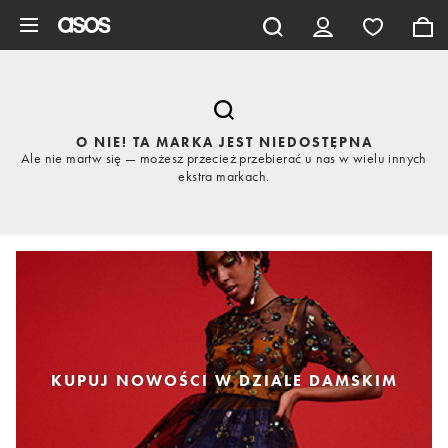
Pomiń i przejdź do głównej zawartości
O NIE! TA MARKA JEST NIEDOSTĘPNA
Ale nie martw się — możesz przecież przebierać u nas w wielu innych
ekstra markach.
KUPUJ NOWOŚCI W DZIALE DAMSKIM