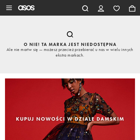
Pomiń i przejdź do głównej zawartości
O NIE! TA MARKA JEST NIEDOSTĘPNA
Ale nie martw się — możesz przecież przebierać u nas w wielu innych
ekstra markach.
KUPUJ NOWOŚCI W DZIALE DAMSKIM