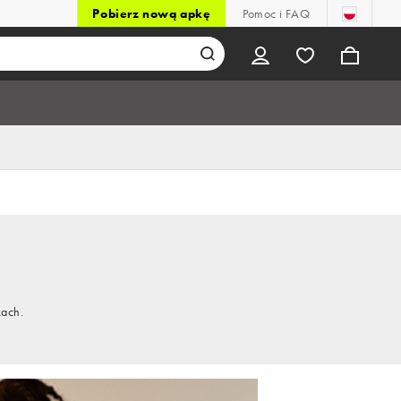
Pobierz nową apkę
Pomoc i FAQ
kach.