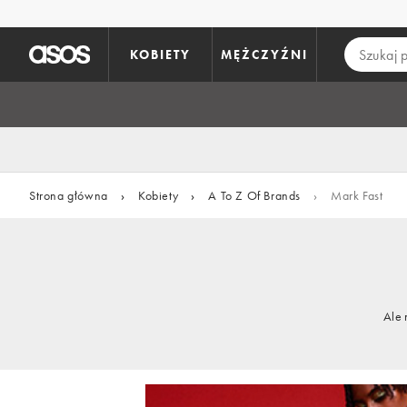
Pomiń i przejdź do głównej zawartości
KOBIETY
MĘŻCZYŹNI
Strona główna
›
Kobiety
›
A To Z Of Brands
›
Mark Fast
Ale 