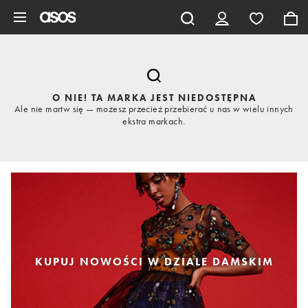
Pomiń i przejdź do głównej zawartości
O NIE! TA MARKA JEST NIEDOSTĘPNA
Ale nie martw się — możesz przecież przebierać u nas w wielu innych
ekstra markach.
KUPUJ NOWOŚCI W DZIALE DAMSKIM