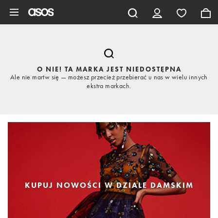
Pomiń i przejdź do głównej zawartości
O NIE! TA MARKA JEST NIEDOSTĘPNA
Ale nie martw się — możesz przecież przebierać u nas w wielu innych
ekstra markach.
KUPUJ NOWOŚCI W DZIALE DAMSKIM