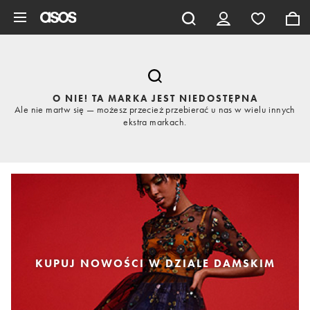
Pomiń i przejdź do głównej zawartości
O NIE! TA MARKA JEST NIEDOSTĘPNA
Ale nie martw się — możesz przecież przebierać u nas w wielu innych
ekstra markach.
KUPUJ NOWOŚCI W DZIALE DAMSKIM