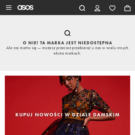
Pomiń i przejdź do głównej zawartości
O NIE! TA MARKA JEST NIEDOSTĘPNA
Ale nie martw się — możesz przecież przebierać u nas w wielu innych
ekstra markach.
KUPUJ NOWOŚCI W DZIALE DAMSKIM