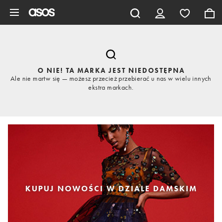
Pomiń i przejdź do głównej zawartości
O NIE! TA MARKA JEST NIEDOSTĘPNA
Ale nie martw się — możesz przecież przebierać u nas w wielu innych
ekstra markach.
KUPUJ NOWOŚCI W DZIALE DAMSKIM