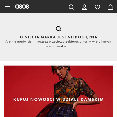
Pomiń i przejdź do głównej zawartości
O NIE! TA MARKA JEST NIEDOSTĘPNA
Ale nie martw się — możesz przecież przebierać u nas w wielu innych
ekstra markach.
KUPUJ NOWOŚCI W DZIALE DAMSKIM