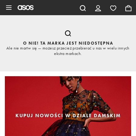
Pomiń i przejdź do głównej zawartości
O NIE! TA MARKA JEST NIEDOSTĘPNA
Ale nie martw się — możesz przecież przebierać u nas w wielu innych
ekstra markach.
KUPUJ NOWOŚCI W DZIALE DAMSKIM