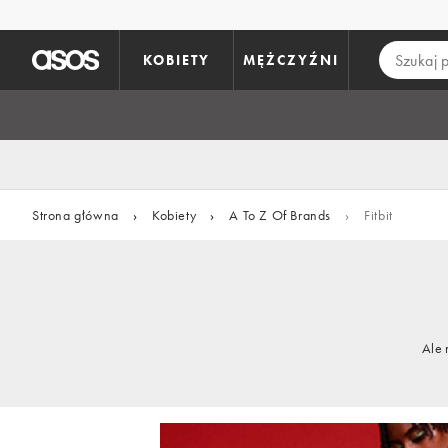
Pomiń i przejdź do głównej zawartości
KOBIETY
MĘŻCZYŹNI
Strona główna
›
Kobiety
›
A To Z Of Brands
›
Fitbit
Ale 