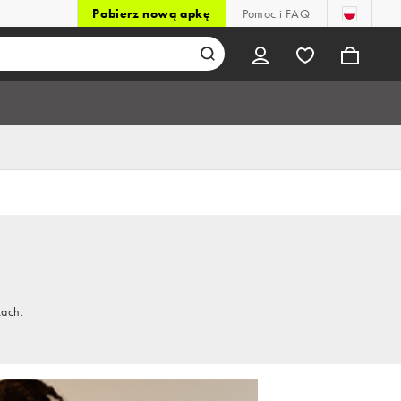
Pobierz nową apkę
Pomoc i FAQ
kach.