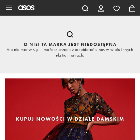
Pomiń i przejdź do głównej zawartości
O NIE! TA MARKA JEST NIEDOSTĘPNA
Ale nie martw się — możesz przecież przebierać u nas w wielu innych
ekstra markach.
KUPUJ NOWOŚCI W DZIALE DAMSKIM