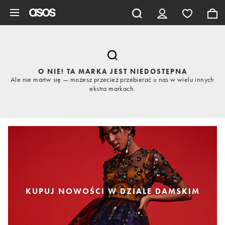
Pomiń i przejdź do głównej zawartości
O NIE! TA MARKA JEST NIEDOSTĘPNA
Ale nie martw się — możesz przecież przebierać u nas w wielu innych
ekstra markach.
KUPUJ NOWOŚCI W DZIALE DAMSKIM