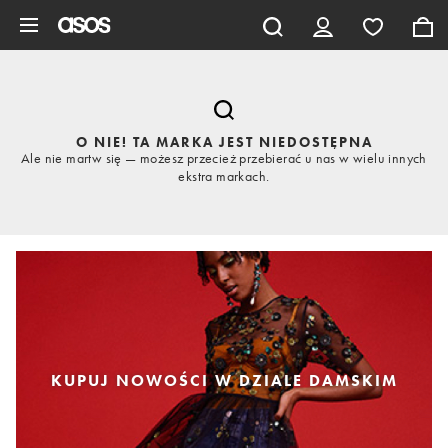
Pomiń i przejdź do głównej zawartości
O NIE! TA MARKA JEST NIEDOSTĘPNA
Ale nie martw się — możesz przecież przebierać u nas w wielu innych
ekstra markach.
KUPUJ NOWOŚCI W DZIALE DAMSKIM