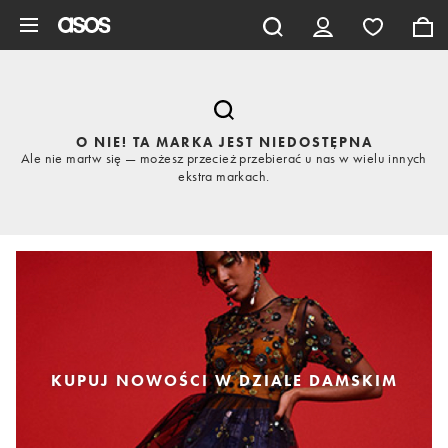
Pomiń i przejdź do głównej zawartości
O NIE! TA MARKA JEST NIEDOSTĘPNA
Ale nie martw się — możesz przecież przebierać u nas w wielu innych
ekstra markach.
KUPUJ NOWOŚCI W DZIALE DAMSKIM