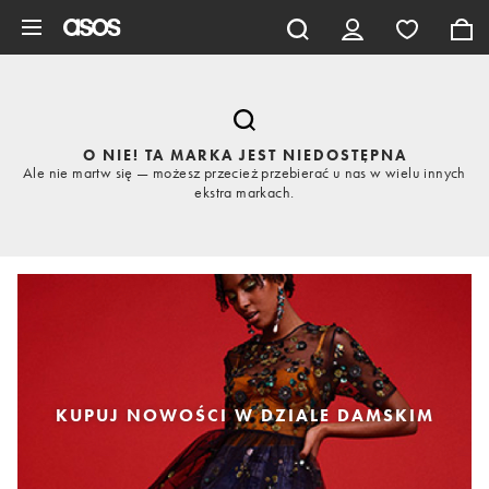
Pomiń i przejdź do głównej zawartości
O NIE! TA MARKA JEST NIEDOSTĘPNA
Ale nie martw się — możesz przecież przebierać u nas w wielu innych
ekstra markach.
KUPUJ NOWOŚCI W DZIALE DAMSKIM