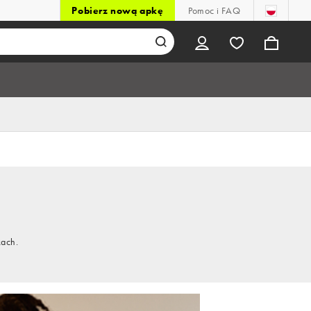
Pobierz nową apkę
Pomoc i FAQ
kach.