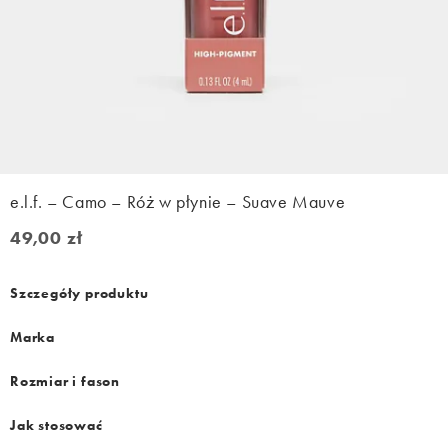
e.l.f. – Camo – Róż w płynie – Suave Mauve
49,00 zł
49,00 zł
Szczegóły produktu
Marka
Rozmiar i fason
Jak stosować