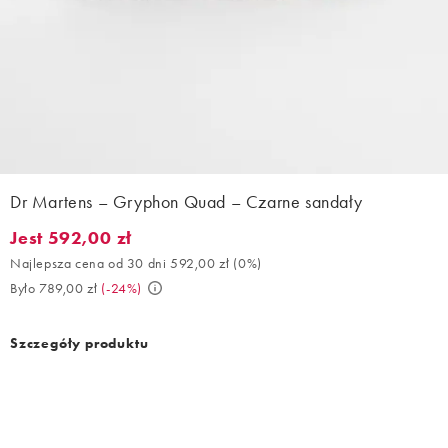
Dr Martens – Gryphon Quad – Czarne sandały
Jest 592,00 zł
Jest 592,00 zł. Najlepsza cena od 30 dni 592,00 zł (0%). Było 78
Najlepsza cena od 30 dni 592,00 zł
(
0%
)
Było 789,00 zł
(
-24%
)
Szczegóły produktu