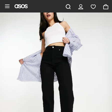
Pomiń i przejdź do głównej zawartości