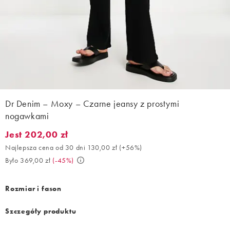
Dr Denim – Moxy – Czarne jeansy z prostymi
nogawkami
Jest 202,00 zł
Jest 202,00 zł. Najlepsza cena od 30 dni 130,00 zł (+56%). Było
Najlepsza cena od 30 dni 130,00 zł
(
+56%
)
Było 369,00 zł
(
-45%
)
Rozmiar i fason
Szczegóły produktu