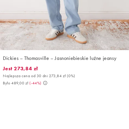
Dickies – Thomasville – Jasnoniebieskie luźne jeansy
Jest 273,84 zł
Jest 273,84 zł. Najlepsza cena od 30 dni 273,84 zł (0%). Było 48
Najlepsza cena od 30 dni 273,84 zł
(
0%
)
Było 489,00 zł
(
-44%
)