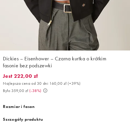
Dickies – Eisenhower – Czarna kurtka o krótkim
fasonie bez podszewki
Jest 222,00 zł
Jest 222,00 zł. Najlepsza cena od 30 dni 160,00 zł (+39%). Było
Najlepsza cena od 30 dni 160,00 zł
(
+39%
)
Było 359,00 zł
(
-38%
)
Rozmiar i fason
Szczegóły produktu