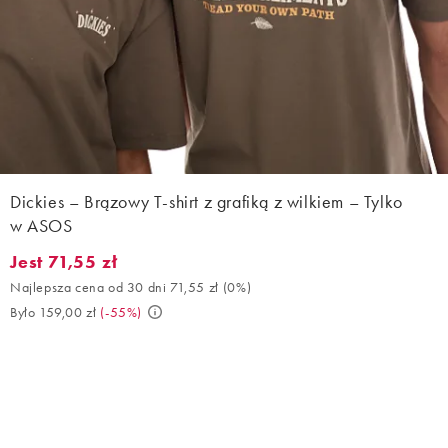
Dickies – Brązowy T-shirt z grafiką z wilkiem – Tylko
w ASOS
Jest 71,55 zł
Jest 71,55 zł. Najlepsza cena od 30 dni 71,55 zł (0%). Było 159,0
Najlepsza cena od 30 dni 71,55 zł
(
0%
)
Było 159,00 zł
(
-55%
)