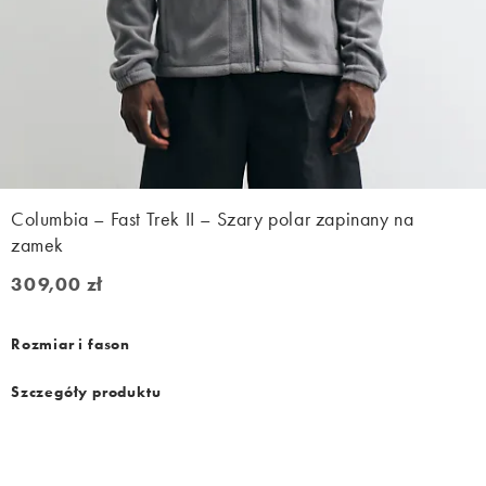
Columbia – Fast Trek II – Szary polar zapinany na
zamek
309,00 zł
309,00 zł
Rozmiar i fason
Szczegóły produktu