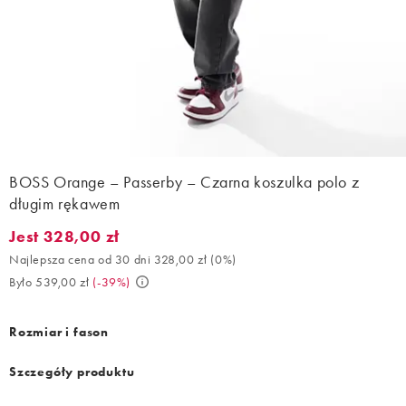
BOSS Orange – Passerby – Czarna koszulka polo z
długim rękawem
Jest 328,00 zł
Jest 328,00 zł. Najlepsza cena od 30 dni 328,00 zł (0%). Było 53
Najlepsza cena od 30 dni 328,00 zł
(
0%
)
Było 539,00 zł
(
-39%
)
Rozmiar i fason
Szczegóły produktu