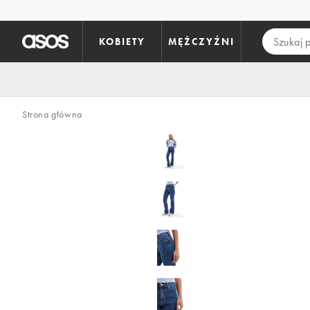
Pomiń i przejdź do głównej zawartości
KOBIETY
MĘŻCZYŹNI
Strona główna