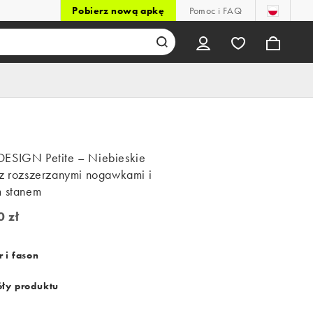
Pobierz nową apkę
Pomoc i FAQ
ESIGN Petite – Niebieskie
 z rozszerzanymi nogawkami i
m stanem
0 zł
zł
 i fason
ły produktu