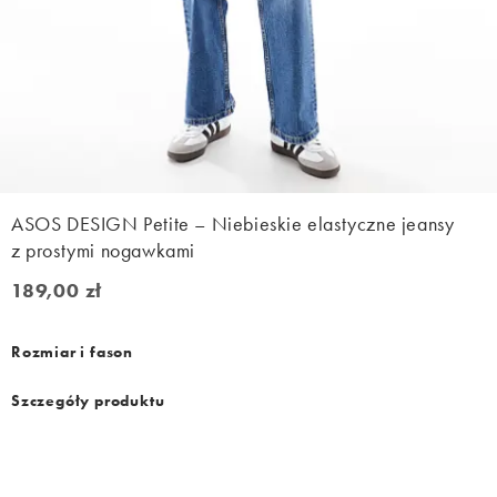
ASOS DESIGN Petite – Niebieskie elastyczne jeansy
z prostymi nogawkami
189,00 zł
189,00 zł
Rozmiar i fason
Szczegóły produktu