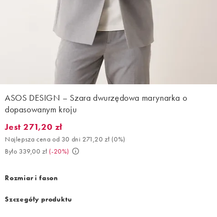
ASOS DESIGN – Szara dwurzędowa marynarka o
dopasowanym kroju
Jest 271,20 zł
Jest 271,20 zł. Najlepsza cena od 30 dni 271,20 zł (0%). Było 33
Najlepsza cena od 30 dni 271,20 zł
(
0%
)
Było 339,00 zł
(
-20%
)
Rozmiar i fason
Szczegóły produktu