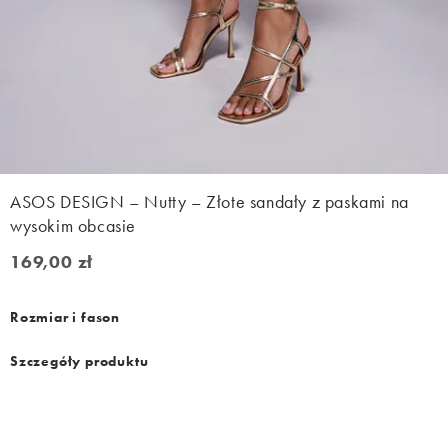
ASOS DESIGN – Nutty – Złote sandały z paskami na
wysokim obcasie
169,00 zł
169,00 zł
Rozmiar i fason
Szczegóły produktu