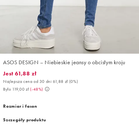
ASOS DESIGN – Niebieskie jeansy o obcisłym kroju
Jest 61,88 zł
Jest 61,88 zł. Najlepsza cena od 30 dni 61,88 zł (0%). Było 119,0
Najlepsza cena od 30 dni 61,88 zł
(
0%
)
Było 119,00 zł
(
-48%
)
Rozmiar i fason
Szczegóły produktu