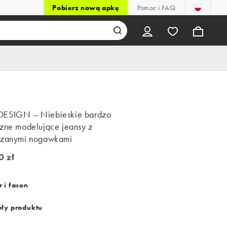
Pobierz nową apkę
Pomoc i FAQ
ESIGN – Niebieskie bardzo
czne modelujące jeansy z
rzanymi nogawkami
0 zł
zł
 i fason
ły produktu