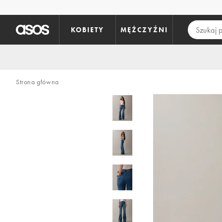
Pomiń i przejdź do głównej zawartości
KOBIETY
MĘŻCZYŹNI
Strona główna