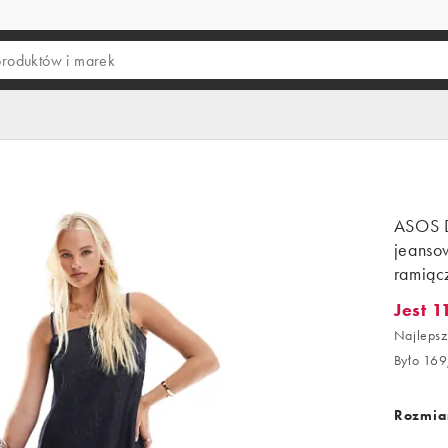
ASOS 
jeanso
ramiąc
Jest 1
Jest 111
Najlepsz
Było 169
Rozmiar