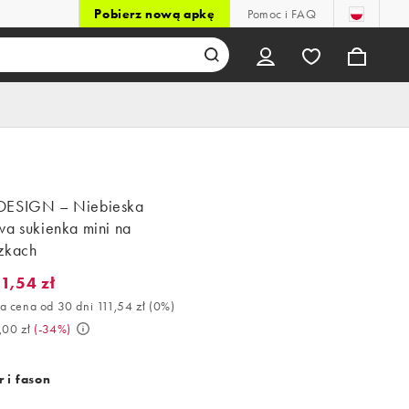
Pobierz nową apkę
Pomoc i FAQ
DESIGN – Niebieska
wa sukienka mini na
zkach
11,54 zł
,54 zł. Najlepsza cena od 30 dni 111,54 zł (0%). Było 169,00 zł. (-
a cena od 30 dni 111,54 zł
(
0%
)
,00 zł
(
-34%
)
 i fason