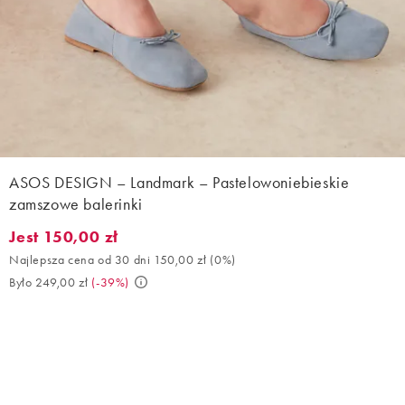
ASOS DESIGN – Landmark – Pastelowoniebieskie
zamszowe balerinki
Jest 150,00 zł
Jest 150,00 zł. Najlepsza cena od 30 dni 150,00 zł (0%). Było 24
Najlepsza cena od 30 dni 150,00 zł
(
0%
)
Było 249,00 zł
(
-39%
)