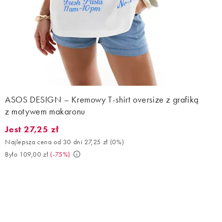
ASOS DESIGN – Kremowy T-shirt oversize z grafiką
z motywem makaronu
Jest 27,25 zł
Jest 27,25 zł. Najlepsza cena od 30 dni 27,25 zł (0%). Było 109,0
Najlepsza cena od 30 dni 27,25 zł
(
0%
)
Było 109,00 zł
(
-75%
)