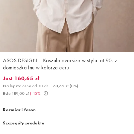
ASOS DESIGN – Koszula oversize w stylu lat 90. z
domieszką lnu w kolorze ecru
Jest 160,65 zł
Jest 160,65 zł. Najlepsza cena od 30 dni 160,65 zł (0%). Było 18
Najlepsza cena od 30 dni 160,65 zł
(
0%
)
Było 189,00 zł
(
-15%
)
Rozmiar i fason
Szczegóły produktu