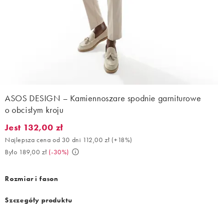
ASOS DESIGN – Kamiennoszare spodnie garniturowe
o obcisłym kroju
Jest 132,00 zł
Jest 132,00 zł. Najlepsza cena od 30 dni 112,00 zł (+18%). Było 
Najlepsza cena od 30 dni 112,00 zł
(
+18%
)
Było 189,00 zł
(
-30%
)
Rozmiar i fason
Szczegóły produktu