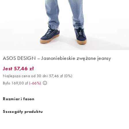
ASOS DESIGN – Jasnoniebieskie zwężane jeansy
Jest 57,46 zł
Jest 57,46 zł. Najlepsza cena od 30 dni 57,46 zł (0%). Było 169,0
Najlepsza cena od 30 dni 57,46 zł
(
0%
)
Było 169,00 zł
(
-66%
)
Rozmiar i fason
Szczegóły produktu