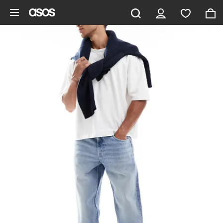
Pomiń i przejdź do głównej zawartości