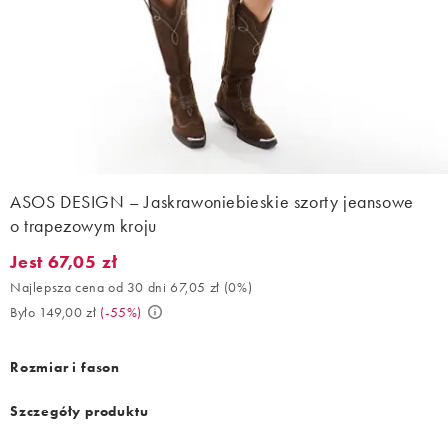
ASOS DESIGN – Jaskrawoniebieskie szorty jeansowe
o trapezowym kroju
Jest 67,05 zł
Jest 67,05 zł. Najlepsza cena od 30 dni 67,05 zł (0%). Było 149,
Najlepsza cena od 30 dni 67,05 zł
(
0%
)
Było 149,00 zł
(
-55%
)
Rozmiar i fason
Szczegóły produktu