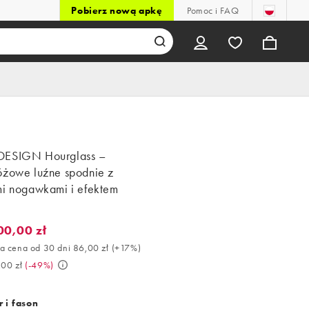
Pobierz nową apkę
Pomoc i FAQ
ESIGN Hourglass –
óżowe luźne spodnie z
mi nogawkami i efektem
00,00 zł
0,00 zł. Najlepsza cena od 30 dni 86,00 zł (+17%). Było 199,00 zł.
a cena od 30 dni 86,00 zł
(
+17%
)
,00 zł
(
-49%
)
 i fason