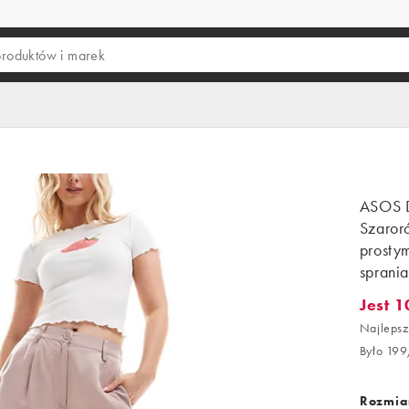
ASOS D
Szaror
prosty
sprania
Jest 1
Jest 10
Najlepsz
Było 199
Rozmiar