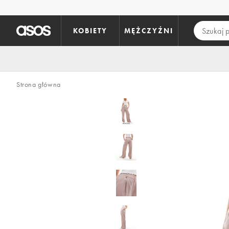
Pomiń i przejdź do głównej zawartości
KOBIETY
MĘŻCZYŹNI
Strona główna