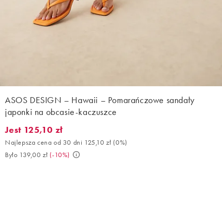
ASOS DESIGN – Hawaii – Pomarańczowe sandały
japonki na obcasie-kaczuszce
Jest 125,10 zł
Jest 125,10 zł. Najlepsza cena od 30 dni 125,10 zł (0%). Było 139
Najlepsza cena od 30 dni 125,10 zł
(
0%
)
Było 139,00 zł
(
-10%
)