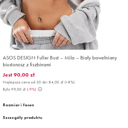
ASOS DESIGN Fuller Bust – Mila – Biały bawełniany
biustonosz z fiszbinami
Jest 90,00 zł
Jest 90,00 zł. Najlepsza cena od 30 dni 84,00 zł (+8%). Było 99,
Najlepsza cena od 30 dni 84,00 zł
(
+8%
)
Było 99,00 zł
(
-9%
)
Rozmiar i fason
Szczegóły produktu