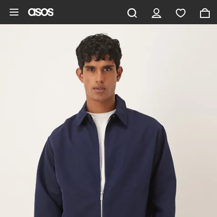
Pomiń i przejdź do głównej zawartości