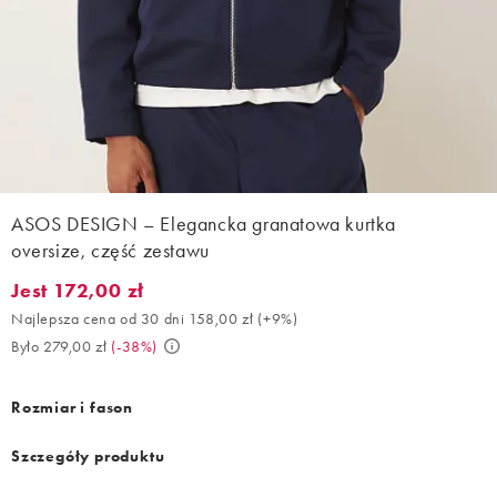
ASOS DESIGN – Elegancka granatowa kurtka
oversize, część zestawu
Jest 172,00 zł
Jest 172,00 zł. Najlepsza cena od 30 dni 158,00 zł (+9%). Było 2
Najlepsza cena od 30 dni 158,00 zł
(
+9%
)
Było 279,00 zł
(
-38%
)
Rozmiar i fason
Szczegóły produktu