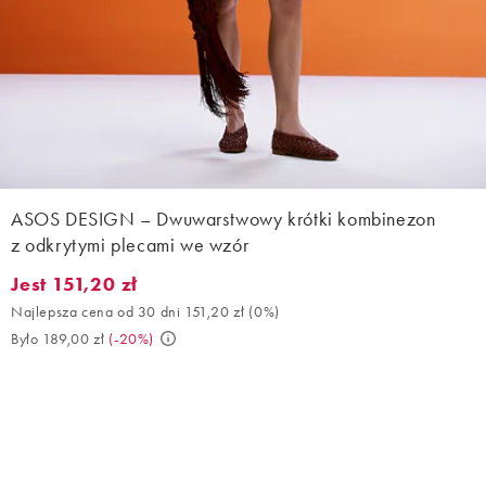
ASOS DESIGN – Dwuwarstwowy krótki kombinezon
z odkrytymi plecami we wzór
Jest 151,20 zł
Jest 151,20 zł. Najlepsza cena od 30 dni 151,20 zł (0%). Było 18
Najlepsza cena od 30 dni 151,20 zł
(
0%
)
Było 189,00 zł
(
-20%
)